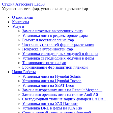
Студия Автосвета Led53
Улучшение света фар, установка линз,ремонт фар
О компании
Контакты
Услуги
Замена штатных выгоревших линз
Установка линз в рефлекторные фары
Ремонт и восстановление фар
Чистка внутреностей фар и герметизация
Покраска внутренностей фар
Установка светодиодных модулей в фонари
Установка светодиодных модулей в фары
Тонирование оптики фар
Бронирование фар защитной пленкой
Наши Работы
Установка линз на Hyundai Solaris
Установка линз на Hyundai Tucson
Установка линз на SEAT Leon
Замена выгоревших линз на Renault Megane…
Замена выгоревших линз на новые Audi A6
Светодиодный тюнинг задних фонарей LADA…
Установка линз на УАЗ Патриот
Установка DRL в фары на KIA Rio
Светодиодный тюнинг задних фонарей…