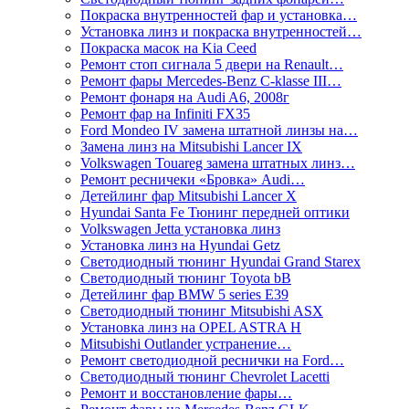
Покраска внутренностей фар и установка…
Установка линз и покраска внутренностей…
Покраска масок на Kia Ceed
Ремонт стоп сигнала 5 двери на Renault…
Ремонт фары Mercedes-Benz C-klasse III…
Ремонт фонаря на Audi A6, 2008г
Ремонт фар на Infiniti FX35
Ford Mondeo IV замена штатной линзы на…
Замена линз на Mitsubishi Lancer IX
Volkswagen Touareg замена штатных линз…
Ремонт ресничеки «Бровка» Audi…
Детейлинг фар Mitsubishi Lancer X
Hyundai Santa Fe Тюнинг передней оптики
Volkswagen Jetta установка линз
Установка линз на Hyundai Getz
Светодиодный тюнинг Hyundai Grand Starex
Светодиодный тюнинг Toyota bB
Детейлинг фар BMW 5 series E39
Светодиодный тюнинг Mitsubishi ASX
Установка линз на OPEL ASTRA H
Mitsubishi Outlander устранение…
Ремонт светодиодной реснички на Ford…
Светодиодный тюнинг Chevrolet Lacetti
Ремонт и восстановление фары…