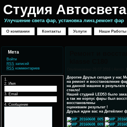
Студия Автосвета
Улучшение света фар, установка линз,ремонт фар
О компании
Контакты
Услуги
Наши Работы
Мета
Ремонт и восста
Войти
klasse C180
RSS
записей
RSS
комментариев
Опубликовано
29.07.2016
|
Автор:
Дорогие Друзья сегодня у нас Me
на ремонт и восстановление ф
Имя
на данной машине в результат
стекло!
Email
Нашей студией LED53 было зак
а так же корпус фары был восс
восстановлены
Сообщение
оцениваем результат !
Друзья ждем вас на Детейлинг 