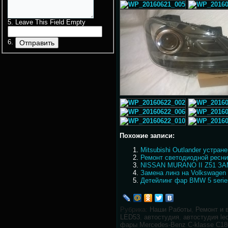
Leave This Field Empty
Похожие записи:
Mitsubishi Outlander устра
Ремонт светодиодной реснич
NISSAN MURANO II Z51 ЗА
Замена линз на Volkswagen
Детейлинг фар BMW 5 serie
Рубрика:
Наши Работы
,
Ремонт и 
LED53
,
автостудия
,
автостудия le
фары Mercedes-Benz C-klasse C18