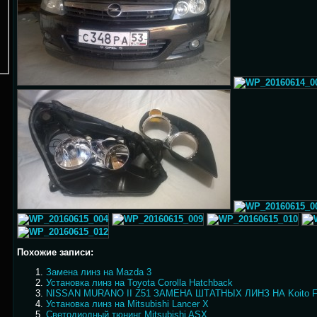
Похожие записи:
Замена линз на Mazda 3
Установка линз на Toyota Corolla Hatchback
NISSAN MURANO II Z51 ЗАМЕНА ШТАТНЫХ ЛИНЗ НА Koito F
Установка линз на Mitsubishi Lancer X
Светодиодный тюнинг Mitsubishi ASX