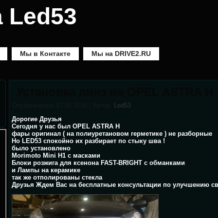
 Led53
Мы в Контакте
Мы на DRIVE2.RU
Установка линз на OPEL ASTRA H
Опубликовано
17.06.2016
|
Автор:
Led53
Дорогие Друзья
Сегодня у нас был OPEL ASTRA H
фары оригинал ( на полиуретановом герметике ) не разборные
Но LED53 спокойно их разбирает по стыку шва !
было установлено
Morimoto Mini H1 с масками
Блоки розжига для ксенона FAST-BRIGHT с обманками
и Лампы на керамике
так же отполированы стекла
Друзья Ждем Вас на бесплатные консультации по улучшению све