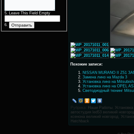
Leave This Field Empty
Похожие записи:
NISSAN MURANO II Z51 ЗА
Замена линз на Mazda 3
Установка линз на Mitsubish
Установка линз на OPEL A
Светодиодный тюнинг Mitsu
Рубрика:
Наши Работы
,
Установка 
автостудия led53 великий новгоро
ксенона великий новгород
,
Устано
Hatchback