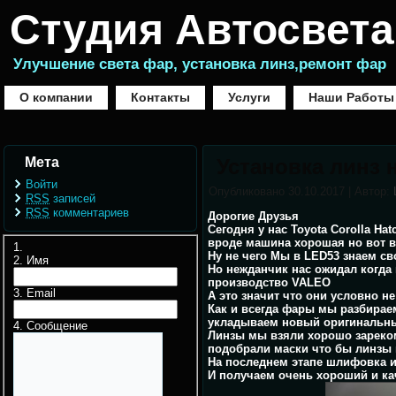
Студия Автосвета
Улучшение света фар, установка линз,ремонт фар
О компании
Контакты
Услуги
Наши Работы
Мета
Установка линз н
Войти
Опубликовано
30.10.2017
|
Автор:
RSS
записей
RSS
комментариев
Дорогие Друзья
Сегодня у нас Toyota Corolla Hat
вроде машина хорошая но вот в
Ну не чего Мы в LED53 знаем св
Имя
Но нежданчик нас ожидал когда
производство VALEO
Email
А это значит что они условно н
Как и всегда фары мы разбирае
укладываем новый оригинальны
Сообщение
Линзы мы взяли хорошо зареком
подобрали маски что бы линзы 
На последнем этапе шлифовка и
И получаем очень хороший и кач